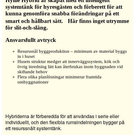
Hyllie Hybrid är skapat med ett intelligent
systemtänk för hyresgästen och förberett för att
kunna genomföra snabba förändringar på ett
smart och hållbart sätt. Här finns inget utrymme
för slit-och-släng.
Ansvarsfullt avtryck
Resurssnål byggproduktion – minimum av material byggs
in i huset
Husets struktur medger att innerväggssystem, kök och
övrig inredning lätt kan återbrukas inom byggnaden vid
skiftande behov
Flera olika planlösningar minimerar framtida
ombyggnationer
Hybriderna är förberedda för att användas i serie eller
individuellt, och den flexibla rumsindelningen bygger på
ett resurssnålt systemtänk.