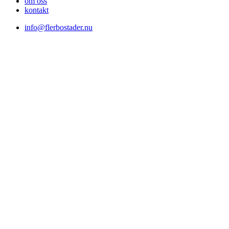
om oss
kontakt
info@flerbostader.nu