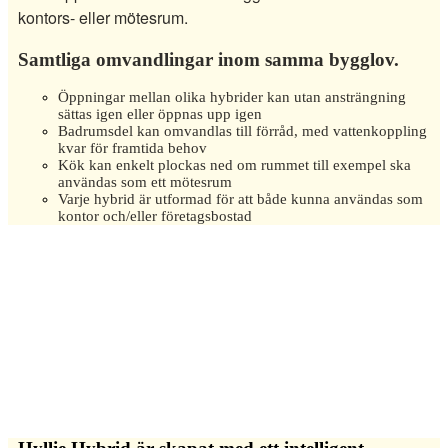
kontors- eller mötesrum.
Samtliga omvandlingar inom samma bygglov.
Öppningar mellan olika hybrider kan utan ansträngning
sättas igen eller öppnas upp igen
Badrumsdel kan omvandlas till förråd, med vattenkoppling
kvar för framtida behov
Kök kan enkelt plockas ned om rummet till exempel ska
användas som ett mötesrum
Varje hybrid är utformad för att både kunna användas som
kontor och/eller företagsbostad
Skapat för
långsiktig hållbarhet