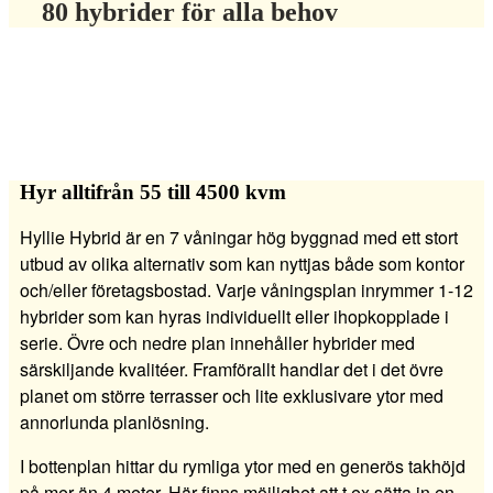
80 hybrider för alla behov
Hyr alltifrån 55 till 4500 kvm
Hyllie Hybrid är en 7 våningar hög byggnad med ett stort
utbud av olika alternativ som kan nyttjas både som kontor
och/eller företagsbostad. Varje våningsplan inrymmer 1-12
hybrider som kan hyras individuellt eller ihopkopplade i
serie. Övre och nedre plan innehåller hybrider med
särskiljande kvalitéer. Framförallt handlar det i det övre
planet om större terrasser och lite exklusivare ytor med
annorlunda planlösning.
I bottenplan hittar du rymliga ytor med en generös takhöjd
på mer än 4 meter. Här finns möjlighet att t ex sätta in en