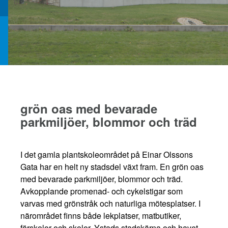
grön oas med bevarade
parkmiljöer, blommor och träd
I det gamla plantskoleområdet på Einar Olssons
Gata har en helt ny stadsdel växt fram. En grön oas
med bevarade parkmiljöer, blommor och träd.
Avkopplande promenad- och cykelstigar som
varvas med grönstråk och naturliga mötesplatser. I
närområdet finns både lekplatser, matbutiker,
förskolor och skolor. Ystads stadskärna och havet